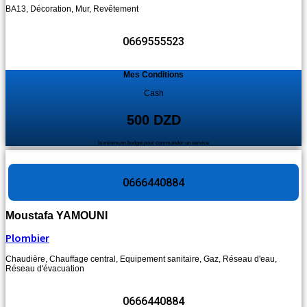
BA13
,
Décoration
,
Mur
,
Revêtement
0669555523
Mes Conditions
Cash
500 DZD
le minimum budget pour commander un service
0666440884
Moustafa YAMOUNI
Plombier
Chaudière
,
Chauffage central
,
Equipement sanitaire
,
Gaz
,
Réseau d'eau
,
Réseau d'évacuation
0666440884