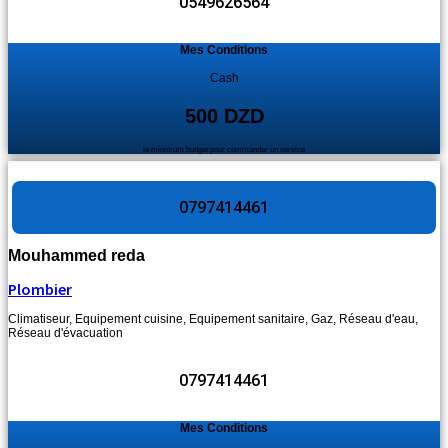
0549626564
Mes Conditions
Cash
500 DZD
le minimum budget pour commander un service
0797414461
Mouhammed reda
Plombier
Climatiseur
,
Equipement cuisine
,
Equipement sanitaire
,
Gaz
,
Réseau d'eau
,
Réseau d'évacuation
0797414461
Mes Conditions