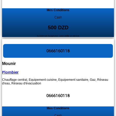
Mes Conditions
Cash
500 DZD
le minimum budget pour commander un service
0666160118
Mounir
Plombier
Chauffage central
,
Equipement cuisine
,
Equipement sanitaire
,
Gaz
,
Réseau
d'eau
,
Réseau d'évacuation
0666160118
Mes Conditions
Cash