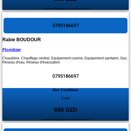
le minimum budget pour commander un service
0795186697
Rabie BOUDOUR
Plombier
Chaudière
,
Chauffage central
,
Equipement cuisine
,
Equipement sanitaire
,
Gaz
,
Réseau d'eau
,
Réseau d'évacuation
0795186697
Mes Conditions
Cash
500 DZD
le minimum budget pour commander un service