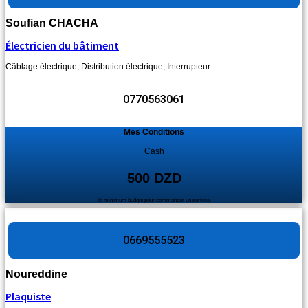
Soufian CHACHA
Électricien du bâtiment
Câblage électrique
,
Distribution électrique
,
Interrupteur
0770563061
Mes Conditions
Cash
500 DZD
le minimum budget pour commander un service
0669555523
Noureddine
Plaquiste