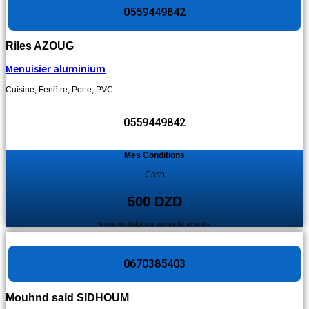
0559449842
Riles AZOUG
Menuisier aluminium
Cuisine
,
Fenêtre
,
Porte
,
PVC
0559449842
Mes Conditions
Cash
500 DZD
le minimum budget pour commander un service
0670385403
Mouhnd said SIDHOUM