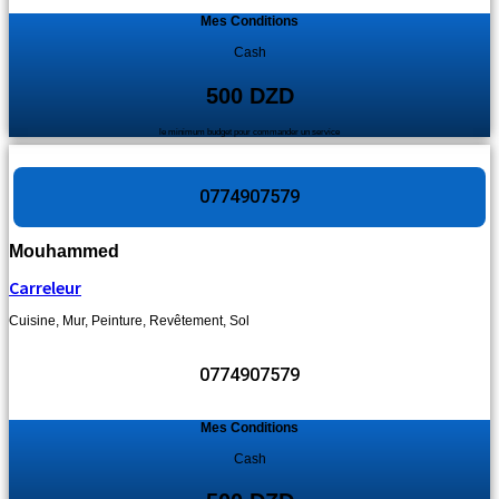
Mes Conditions
Cash
500 DZD
le minimum budget pour commander un service
0774907579
Mouhammed
Carreleur
Cuisine
,
Mur
,
Peinture
,
Revêtement
,
Sol
0774907579
Mes Conditions
Cash