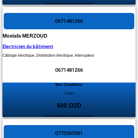
le minimum budget pour commander un service
0671481266
Mostafa MERZOUD
Électricien du bâtiment
Câblage électrique
,
Distribution électrique
,
Interrupteur
0671481266
Mes Conditions
Cash
500 DZD
le minimum budget pour commander un service
0770563061