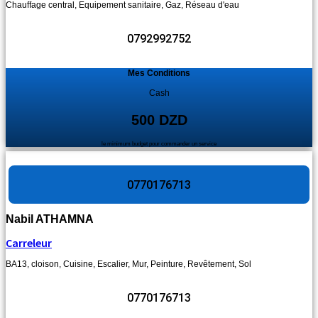
Chauffage central
,
Equipement sanitaire
,
Gaz
,
Réseau d'eau
0792992752
Mes Conditions
Cash
500 DZD
le minimum budget pour commander un service
0770176713
Nabil ATHAMNA
Carreleur
BA13
,
cloison
,
Cuisine
,
Escalier
,
Mur
,
Peinture
,
Revêtement
,
Sol
0770176713