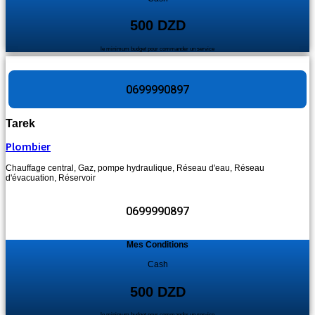
500 DZD
le minimum budget pour commander un service
0699990897
Tarek
Plombier
Chauffage central
,
Gaz
,
pompe hydraulique
,
Réseau d'eau
,
Réseau
d'évacuation
,
Réservoir
0699990897
Mes Conditions
Cash
500 DZD
le minimum budget pour commander un service