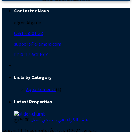
Contactez Nous
alger, Algerie
0551-08-01-53
support@e-emara.com
FPIXELS AGENCY
Lists by Category
Appartements
(1)
Latest Properties
شقة للكراء، في باتنة حي أصيل
5000 دج
Copyright. Tous droits réservés. © 2024 eemara