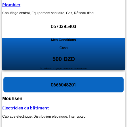
Plombier
Chauffage central
,
Equipement sanitaire
,
Gaz
,
Réseau d'eau
0670385403
Mes Conditions
Cash
500 DZD
le minimum budget pour commander un service
0666048201
Mouhsen
Électricien du bâtiment
Câblage électrique
,
Distribution électrique
,
Interrupteur