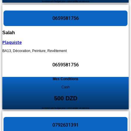
le minimum budget pour commander un service
0659581756
Salah
Plaquiste
BA13
,
Décoration
,
Peinture
,
Revêtement
0659581756
Mes Conditions
Cash
500 DZD
le minimum budget pour commander un service
0792631391