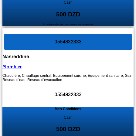
Cash
500 DZD
le minimum budget pour commander un service
0554832333
Nasreddine
Plombier
Chaudière
,
Chauffage central
,
Equipement cuisine
,
Equipement sanitaire
,
Gaz
,
Réseau d'eau
,
Réseau d'évacuation
0554832333
Mes Conditions
Cash
500 DZD