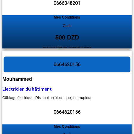
0666048201
Mes Conditions
Cash
500 DZD
le minimum budget pour commander un service
0664620156
Mouhammed
Électricien du bâtiment
Câblage électrique
,
Distribution électrique
,
Interrupteur
0664620156
Mes Conditions