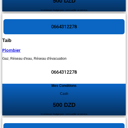
500 DZD
le minimum budget pour commander un service
0664312278
Taib
Plombier
Gaz
,
Réseau d'eau
,
Réseau d'évacuation
0664312278
Mes Conditions
Cash
500 DZD
le minimum budget pour commander un service