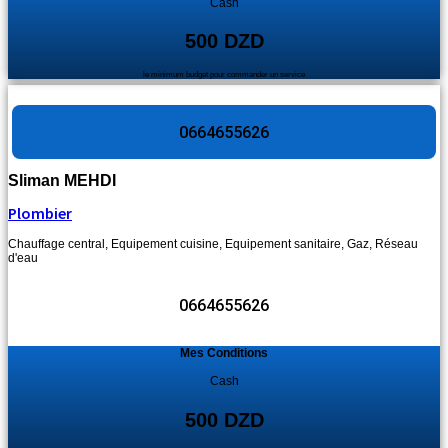
Cash
500 DZD
le minimum budget pour commander un service
0664655626
Sliman MEHDI
Plombier
Chauffage central
,
Equipement cuisine
,
Equipement sanitaire
,
Gaz
,
Réseau
d'eau
0664655626
Mes Conditions
Cash
500 DZD