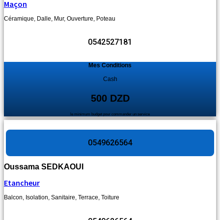
Maçon
Céramique
,
Dalle
,
Mur
,
Ouverture
,
Poteau
0542527181
Mes Conditions
Cash
500 DZD
le minimum budget pour commander un service
0549626564
Oussama SEDKAOUI
Etancheur
Balcon
,
Isolation
,
Sanitaire
,
Terrace
,
Toiture