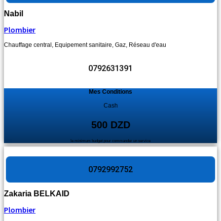
Nabil
Plombier
Chauffage central
,
Equipement sanitaire
,
Gaz
,
Réseau d'eau
0792631391
Mes Conditions
Cash
500 DZD
le minimum budget pour commander un service
0792992752
Zakaria BELKAID
Plombier