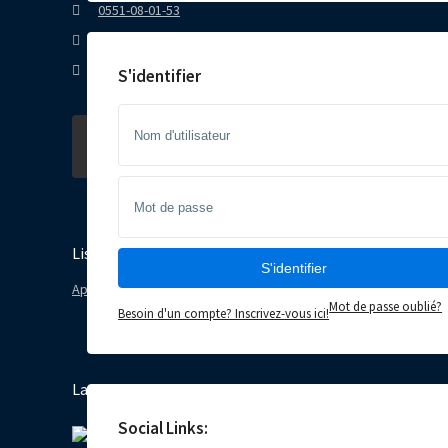
0551-08-01-53
support@e-emara.com
FPIXELS AGENCY
S'identifier
Lists by Category
S'identifier
Appartements
(1)
Mot de passe oublié?
Besoin d'un compte? Inscrivez-vous ici!
Latest Properties
شقة للكراء، في باتنة حي أصيل
Social Links: