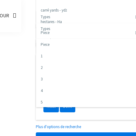
Recherche Avancée
carré yards - yd
2
DOUR
Types
hectares - Ha
Types
Piece
Locations
Piece
Prix
1
Price selector
2
3
Price range:
DZD 0 to DZD 1,500,000
4
5
Reset
Done
6+
Plus d'options de recherche