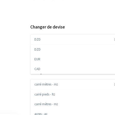
Changer de devise
DZD
DZD
EUR
CAD
Changer la mesure
carré mètres - m
2
carré pieds - ft
2
carré mètres - m
2
acres - ac