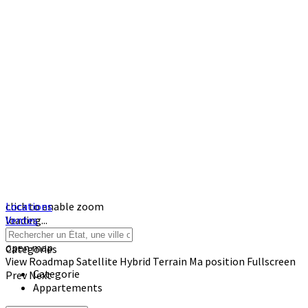
click to enable zoom
Locations
loading...
Ventes
We didn't find any results
open map
Categories
View
Roadmap
Satellite
Hybrid
Terrain
Ma position
Fullscreen
Categorie
Prev
Next
Appartements