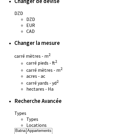
Changer de devise
DZD
DZD
EUR
CAD
Changer la mesure
2
carré mètres - m
2
carré pieds - ft
2
carré mètres - m
acres - ac
2
carré yards - yd
hectares - Ha
Recherche Avancée
Types
Types
Locations