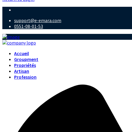
support@e-emara.com
0551-08-01-53
Accueil
Groupment
Propriétés
Artisan
Profession