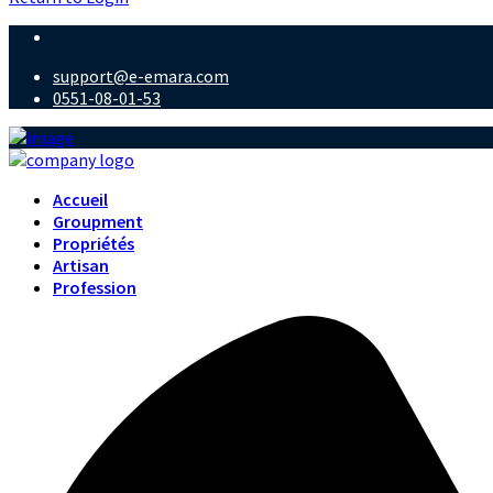
support@e-emara.com
0551-08-01-53
Accueil
Groupment
Propriétés
Artisan
Profession