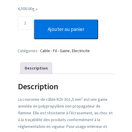
4,500.00
د.ج
quantité
de
Ajouter au panier
couronne
de
cable
Catégories :
Cable - Fil - Gaine
,
Electricite
R2V
1.5
mm²
Description
-
50
Description
mv
(Copy)
La
couronne de câble R2V 3G1,5 mm²
est une gaine
annelée en polypropylène non propagateur de
flamme. Elle est résistante à l’écrasement, au choc et
à la traçabilité des produits conformément à la
réglementation en vigueur. Pour usage intérieur et